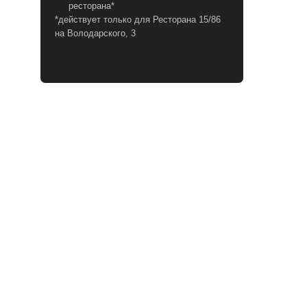
ресторана*
*действует только для Ресторана 15/86
на Володарского, 3